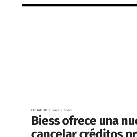
ECUADOR
hace 6 años
Biess ofrece una nu
cancelar créditos p