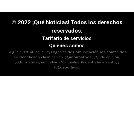
© 2022 ¡Qué Noticias! Todos los derechos
reservados.
Tarifario de servicios
Quiénes somos
Según el Art. 60 de la Ley Orgánica de Comunicación, los contenidos
se identifican y clasifican en: (I),informativos; (O), de opinión;
(F),formativos/educativos/culturales; (E), entretenimiento; y
(D),deportivos.