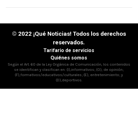
© 2022 ¡Qué Noticias! Todos los derechos
reservados.
Tarifario de servicios
Quiénes somos
Según el Art. 60 de la Ley Orgánica de Comunicación, los contenidos
se identifican y clasifican en: (I),informativos; (O), de opinión;
(F),formativos/educativos/culturales; (E), entretenimiento; y
(D),deportivos.