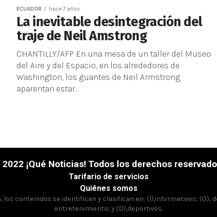
ECUADOR
hace 7 años
La inevitable desintegración del
traje de Neil Amstrong
CHANTILLY/AFP En una mesa de un taller del Museo
del Aire y del Espacio, en los alrededores de
Washington, los guantes de Neil Armstrong
aparentan estar...
 2022 ¡Qué Noticias! Todos los derechos reservado
Tarifario de servicios
Quiénes somos
los contenidos se identifican y clasifican en: (I),informativos; (O), 
entretenimiento; y (D),deportivos.