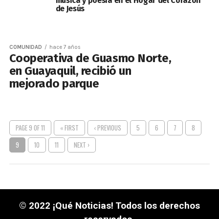
música y poesía en el Hogar del Corazón
de Jesús
COMUNIDAD
hace 7 años
Cooperativa de Guasmo Norte,
en Guayaquil, recibió un
mejorado parque
PAGE 9 OF 11
« FIRST
‹ PREVIOUS
5
6
7
8
9
10
11
NEXT ›
© 2022 ¡Qué Noticias! Todos los derechos