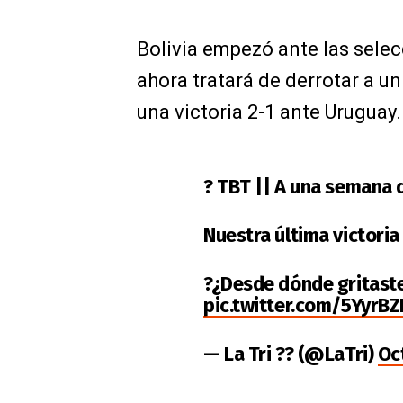
Bolivia empezó ante las sele
ahora tratará de derrotar a u
una victoria 2-1 ante Uruguay.
? TBT || A una semana de
Nuestra última victoria 
?¿Desde dónde gritaste 
pic.twitter.com/5YyrB
— La Tri ?? (@LaTri)
Oc