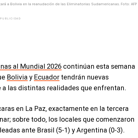
tará a Bolivia en la reanudación de las Eliminatorias Sudamericanas. Foto: AFP
PUBLICIDAD
nas al Mundial 2026
continúan esta semana
que
Bolivia
y
Ecuador
tendrán nuevas
a las distintas realidades que enfrentan.
aras en La Paz, exactamente en la tercera
nar; sobre todo, los locales que comenzaron
eadas ante Brasil (5-1) y Argentina (0-3).