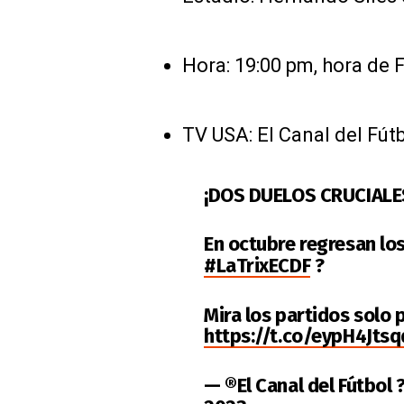
Hora: 19:00 pm, hora de F
TV USA: El Canal del Fút
¡DOS DUELOS CRUCIALE
En octubre regresan los
#LaTrixECDF
?
Mira los partidos solo 
https://t.co/eypH4Jtsq
— ®El Canal del Fútbol 