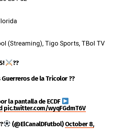
lorida
bol (Streaming), Tigo Sports, TBol TV
S!
??
 Guerreros de la Tricolor ??
por la pantalla de ECDF
d
pic.twitter.com/wyqFGdmT6V
??
(@ElCanalDFutbol)
October 8,