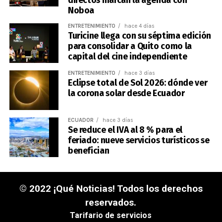
directos marcan la agenda con
Noboa
ENTRETENIMIENTO
hace 4 días
Turicine llega con su séptima edición
para consolidar a Quito como la
capital del cine independiente
ENTRETENIMIENTO
hace 3 días
Eclipse total de Sol 2026: dónde ver
la corona solar desde Ecuador
ECUADOR
hace 3 días
Se reduce el IVA al 8 % para el
feriado: nueve servicios turísticos se
benefician
© 2022 ¡Qué Noticias! Todos los derechos
reservados.
Tarifario de servicios