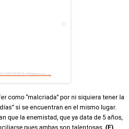
U
na publicación compartida por DE BOCA EN BOCA (@debocaenbocatc)
er como “malcriada” por ni siquiera tener la
días” si se encuentran en el mismo lugar.
n que la enemistad, que ya data de 5 años,
nciliarse pues ambas son talentosas.
(E)