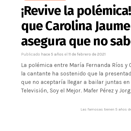
¡Revive la polémica
que Carolina Jaume 
asegura que no sab
Publicado
hace 5 años
el
11 de febrero de 2021
La polémica entre María Fernanda Ríos y
la cantante ha sostenido que la presentad
que no aceptaría llegar a bailar juntas e
Televisión, Soy el Mejor. Mafer Pérez y Jorg
Las famosas tienen 5 años d