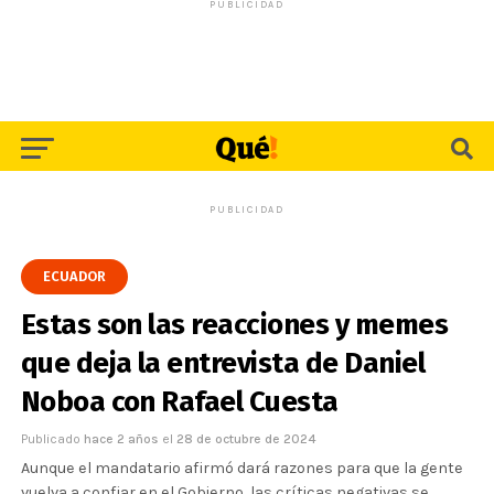
PUBLICIDAD
PUBLICIDAD
ECUADOR
Estas son las reacciones y memes
que deja la entrevista de Daniel
Noboa con Rafael Cuesta
Publicado
hace 2 años
el
28 de octubre de 2024
Aunque el mandatario afirmó dará razones para que la gente
vuelva a confiar en el Gobierno, las críticas negativas se