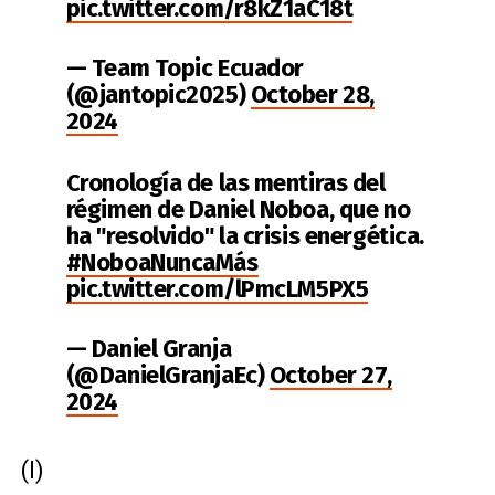
pic.twitter.com/r8kZ1aC18t
— Team Topic Ecuador
(@jantopic2025)
October 28,
2024
Cronología de las mentiras del
régimen de Daniel Noboa, que no
ha "resolvido" la crisis energética.
#NoboaNuncaMás
pic.twitter.com/lPmcLM5PX5
— Daniel Granja
(@DanielGranjaEc)
October 27,
2024
(I)