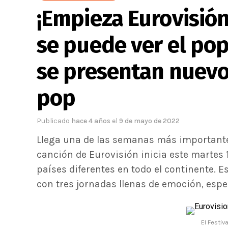
¡Empieza Eurovisió
se puede ver el pop
se presentan nuevo
pop
Publicado
hace 4 años
el
9 de mayo de 2022
Llega una de las semanas más importantes
canción de Eurovisión inicia este martes
países diferentes en todo el continente. E
con tres jornadas llenas de emoción, espe
El Festiv