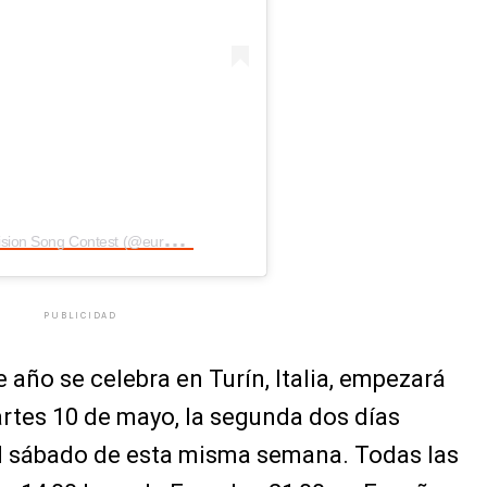
U
na publicación compartida por Eurovision Song Contest (@eurovision)
PUBLICIDAD
 año se celebra en Turín, Italia, empezará
artes 10 de mayo, la segunda dos días
 el sábado de esta misma semana. Todas las