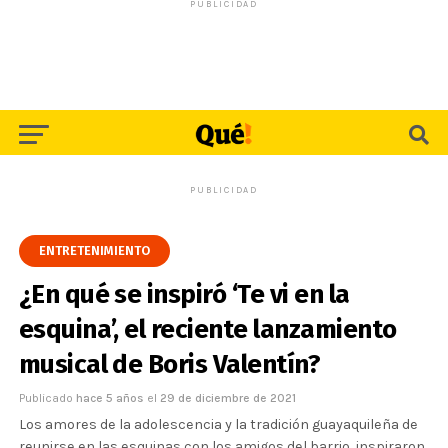
PUBLICIDAD
PUBLICIDAD
ENTRETENIMIENTO
¿En qué se inspiró ‘Te vi en la
esquina’, el reciente lanzamiento
musical de Boris Valentín?
Publicado
hace 5 años
el
29 de diciembre de 2021
Los amores de la adolescencia y la tradición guayaquileña de
reunirse en las esquinas con los amigos del barrio, inspiraron