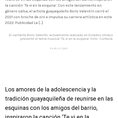
la canción ‘Te vi en la esquina’. Con este lanzamiento en
género salsa, el artista guayaquileño Boris Valentín cerró el
2021 con broche de oro e impulsa su carrera artística en este
2022. Publicidad La […]
El cantante Boris Valentín, actualmente radicado en Estados Unidos
presentó el tema musical ‘Te vi en la esquina’. Foto: Cortesía.
PUBLICIDAD
Los amores de la adolescencia y la
tradición guayaquileña de reunirse en las
esquinas con los amigos del barrio,
inspiraron la canción ‘Te vi en la