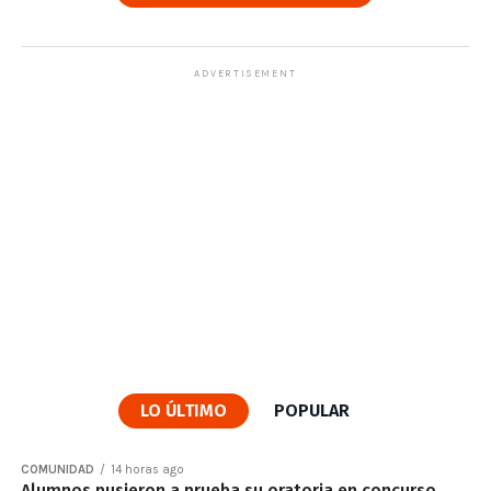
ADVERTISEMENT
LO ÚLTIMO
POPULAR
COMUNIDAD
14 horas ago
Alumnos pusieron a prueba su oratoria en concurso