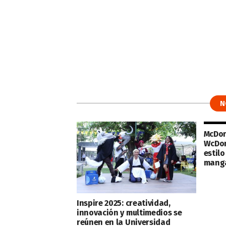
N
McDon
WcDon
estilo
manga
Inspire 2025: creatividad,
innovación y multimedios se
reúnen en la Universidad