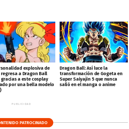
rsonalidad explosiva de
Dragon Ball: Así luce la
 regresa a Dragon Ball
transformación de Gogeta en
 gracias a este cosplay
Super Saiyajin 5 que nunca
zado por una bella modelo
salió en el manga o anime
)
PUBLICIDAD
ONTENIDO PATROCINADO