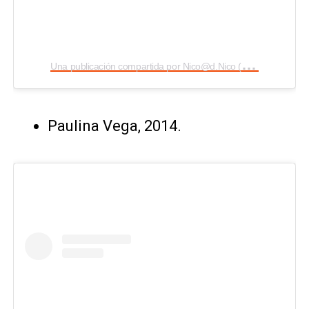
Una publicación compartida por
Nico@d.Nico
(@d_n.i.c.o)
Paulina Vega, 2014.