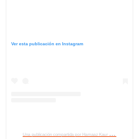
Ver esta publicación en Instagram
U
na publicación compartida por Harnaaz Kaur Sandhu (@harnaazsandhu_03)