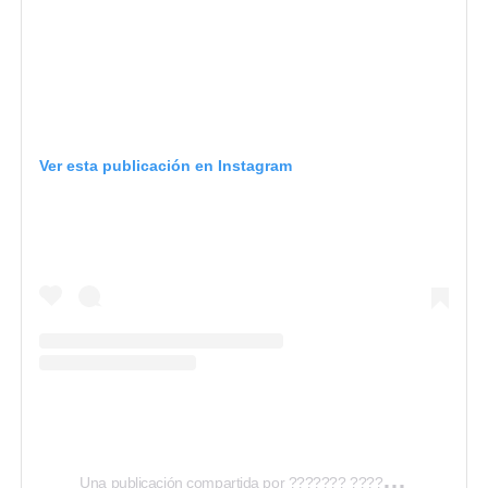
Ver esta publicación en Instagram
U
na publicación compartida por ??????? ??????
(@michae