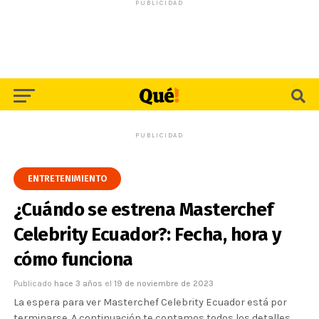
PUBLICIDAD
PUBLICIDAD
ENTRETENIMIENTO
¿Cuándo se estrena Masterchef
Celebrity Ecuador?: Fecha, hora y
cómo funciona
Publicado
hace 3 años
el
19 de noviembre de 2023
La espera para ver Masterchef Celebrity Ecuador está por
terminarse. A continuación te contamos todos los detalles