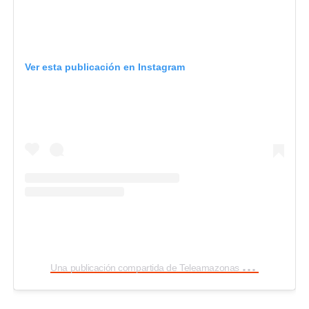
Ver esta publicación en Instagram
U
na publicación compartida de Teleamazonas (@teleamazonasec)