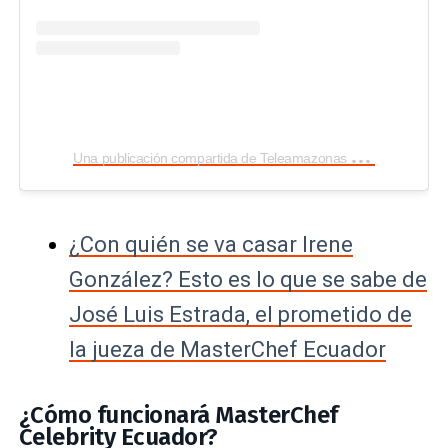
U
na publicación compartida de Teleamazonas (@teleamazonasec)
¿Con quién se va casar Irene
González? Esto es lo que se sabe de
José Luis Estrada, el prometido de
la jueza de MasterChef Ecuador
¿Cómo funcionará MasterChef
Celebrity Ecuador?