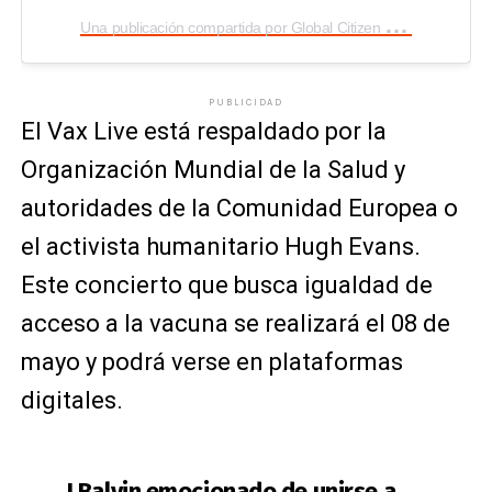
U
na publicación compartida por Global Citizen (@glblctzn)
PUBLICIDAD
El Vax Live está respaldado por la
Organización Mundial de la Salud y
autoridades de la Comunidad Europea o
el activista humanitario Hugh Evans.
Este concierto que busca igualdad de
acceso a la vacuna se realizará el 08 de
mayo y podrá verse en plataformas
digitales.
J Balvin emocionado de unirse a