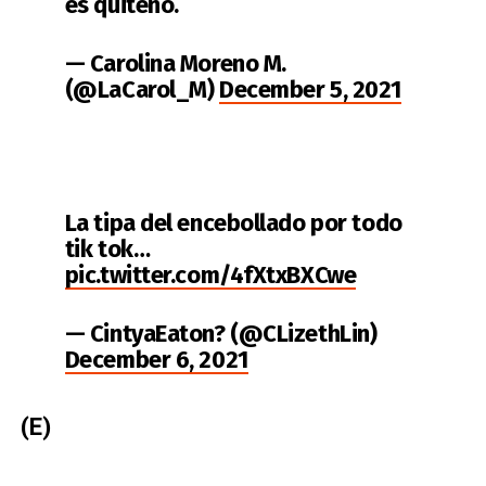
es quiteño.
— Carolina Moreno M.
(@LaCarol_M)
December 5, 2021
La tipa del encebollado por todo
tik tok…
pic.twitter.com/4fXtxBXCwe
— CintyaEaton? (@CLizethLin)
December 6, 2021
(E)