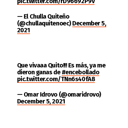
pic.twitter.com/rD96692P9v
— El Chulla Quiteño
(@chullaquitenoec)
December 5,
2021
Que vivaaa Quito!!! Es más, ya me
dieron ganas de
#encebollado
pic.twitter.com/TNn6s40fA8
— Omar Idrovo (@omaridrovo)
December 5, 2021