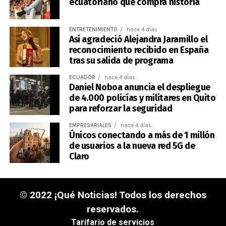
ecuatoriano que compra historia
ENTRETENIMIENTO
hace 4 días
Así agradeció Alejandra Jaramillo el
reconocimiento recibido en España
tras su salida de programa
ECUADOR
hace 4 días
Daniel Noboa anuncia el despliegue
de 4.000 policías y militares en Quito
para reforzar la seguridad
EMPRESARIALES
hace 4 días
Únicos conectando a más de 1 millón
de usuarios a la nueva red 5G de
Claro
© 2022 ¡Qué Noticias! Todos los derechos
reservados.
Tarifario de servicios