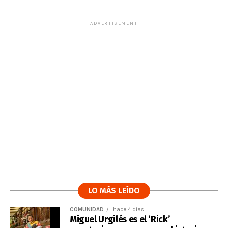
ADVERTISEMENT
LO MÁS LEÍDO
COMUNIDAD
hace 4 días
Miguel Urgilés es el ‘Rick’