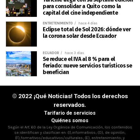
para consolidar a Quito como la
capital del cine independiente
ENTRETENIMIENTO
hace 4 días
Eclipse total de Sol 2026: dónde ver
la corona solar desde Ecuador
ECUADOR
hace 3 días
Se reduce el IVA al 8 % para el
feriado: nueve servicios turísticos se
benefician
© 2022 ¡Qué Noticias! Todos los derechos
reservados.
Tarifario de servicios
Quiénes somos
Según el Art. 60 de la Ley Orgánica de Comunicación, los contenidos
se identifican y clasifican en: (I),informativos; (O), de opinión;
(F),formativos/educativos/culturales; (E), entretenimiento; y