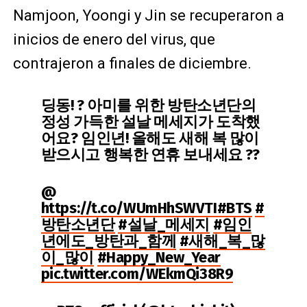
Namjoon, Yoongi y Jin se recuperaron a
inicios de enero del virus, que
contrajeron a finales de diciembre.
딩동! ? 아미를 위한 방탄소년단의
정성 가득한 설날 메세지가 도착했
어요? 임인년! 올해도 새해 복 많이
받으시고 행복한 연휴 보내세요 ??
@
https://t.co/WUmHhSWVTI
#BTS
#
방탄소년단
#설날_메세지
#임인
년에도_방탄과_함께
#새해_복_많
이_많이
#Happy_New_Year
pic.twitter.com/WEkmQi38R9