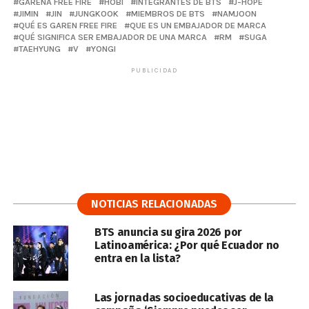
GARENA FREE FIRE
HOBI
INTEGRANTES DE BTS
J-HOPE
JIMIN
JIN
JUNGKOOK
MIEMBROS DE BTS
NAMJOON
QUÉ ES GAREN FREE FIRE
QUE ES UN EMBAJADOR DE MARCA
QUÉ SIGNIFICA SER EMBAJADOR DE UNA MARCA
RM
SUGA
TAEHYUNG
V
YONGI
PUBLICIDAD
NOTICIAS RELACIONADAS
BTS anuncia su gira 2026 por
Latinoamérica: ¿Por qué Ecuador no
entra en la lista?
Las jornadas socioeducativas de la