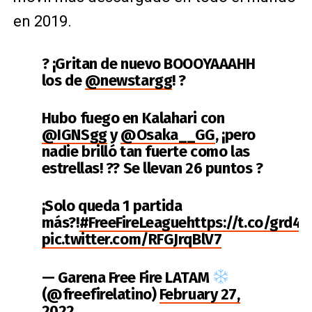
en 2019.​
? ¡Gritan de nuevo BOOOYAAAHH
los de
@newstargg
! ?
Hubo fuego en Kalahari con
@IGNSgg
y
@Osaka__GG
, ¡pero
nadie brilló tan fuerte como las
estrellas! ?? Se llevan 26 puntos ?
¡Solo queda 1 partida
más?!
#FreeFireLeague
https://t.co/grd4e
pic.twitter.com/RFGJrqBlV7
— Garena Free Fire LATAM
(@freefirelatino)
February 27,
2022