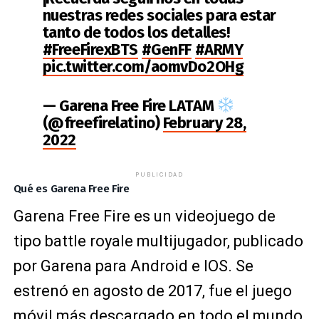
nuestras redes sociales para estar
tanto de todos los detalles!
#FreeFirexBTS
#GenFF
#ARMY
pic.twitter.com/aomvDo2OHg
— Garena Free Fire LATAM
(@freefirelatino)
February 28,
2022
PUBLICIDAD
Qué es Garena Free Fire
Garena Free Fire es un videojuego de
tipo battle royale multijugador, publicado
por Garena para Android e IOS.​ ​Se
estrenó en agosto de 2017, fue el juego
móvil más descargado en todo el mundo