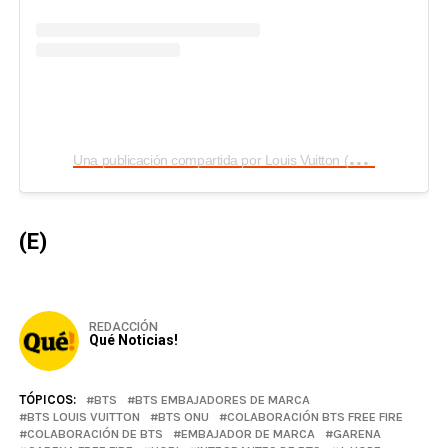
U
na publicación compartida por Louis Vuitton (@louisvuitton)
(E)
REDACCIÓN
Qué Noticias!
TÓPICOS:
BTS
BTS EMBAJADORES DE MARCA
BTS LOUIS VUITTON
BTS ONU
COLABORACIÓN BTS FREE FIRE
COLABORACIÓN DE BTS
EMBAJADOR DE MARCA
GARENA