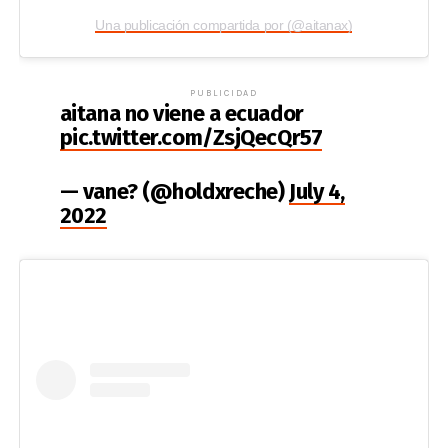
Una publicación compartida por (@aitanax)
PUBLICIDAD
aitana no viene a ecuador
pic.twitter.com/ZsjQecQr57
— vane? (@holdxreche)
July 4,
2022