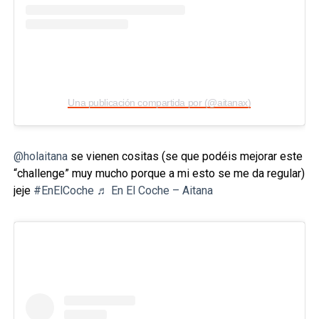
Una publicación compartida por (@aitanax)
@holaitana
se vienen cositas (se que podéis mejorar este
“challenge” muy mucho porque a mi esto se me da regular)
jeje
#EnElCoche
♬ En El Coche – Aitana