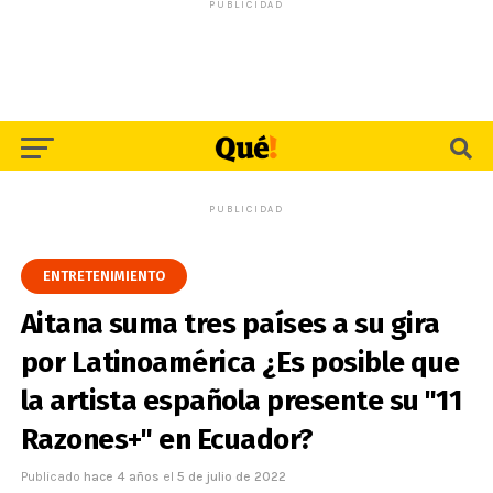
PUBLICIDAD
PUBLICIDAD
ENTRETENIMIENTO
Aitana suma tres países a su gira
por Latinoamérica ¿Es posible que
la artista española presente su "11
Razones+" en Ecuador?
Publicado
hace 4 años
el
5 de julio de 2022