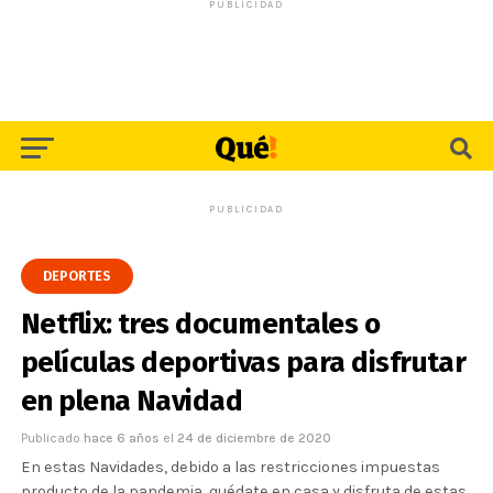
PUBLICIDAD
PUBLICIDAD
DEPORTES
Netflix: tres documentales o
películas deportivas para disfrutar
en plena Navidad
Publicado
hace 6 años
el
24 de diciembre de 2020
En estas Navidades, debido a las restricciones impuestas
producto de la pandemia, quédate en casa y disfruta de estas