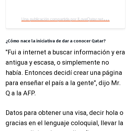
U
na publicación compartida por ILoveQatar.net [OFFICIAL IG] (@ilqlive)
¿Cómo nace la iniciativa de dar a conocer Qatar?
"Fui a internet a buscar información y era
antigua y escasa, o simplemente no
había. Entonces decidí crear una página
para enseñar el país a la gente", dijo Mr.
Q a la AFP.
Datos para obtener una visa, decir hola o
gracias en el lenguaje coloquial, llevar la