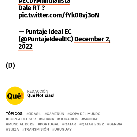
#ECDFMundialista
Dale RT ?
pic.twitter.com/fYk08vj3oN
— Puntaje Ideal EC
(@PuntajeIdealEC)
December 2,
2022
(D)
REDACCIÓN
Qué Noticias!
TÓPICOS:
BRASIL
CAMERÚN
COPA DEL MUNDO
COREA DEL SUR
GHANA
HORARIOS
MUNDIAL
MUNDIAL 2022
PORTUGAL
QATAR
QATAR 2022
SERBIA
SUIZA
TRANSMISIÓN
URUGUAY