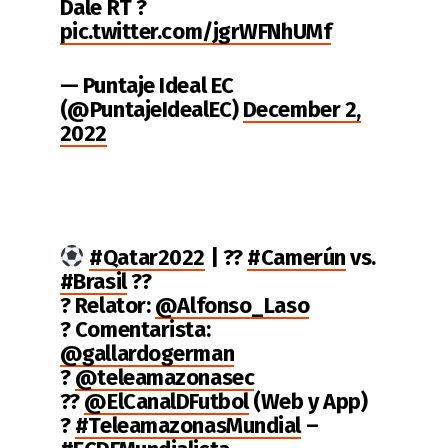
Dale RT ?
pic.twitter.com/jgrWFNhUMf
— Puntaje Ideal EC
(@PuntajeIdealEC)
December 2,
2022
#Qatar2022
| ??
#Camerún
vs.
#Brasil
??
? Relator:
@Alfonso_Laso
? Comentarista:
@gallardogerman
?
@teleamazonasec
??
@ElCanalDFutbol
(Web y App)
?
#TeleamazonasMundial
–