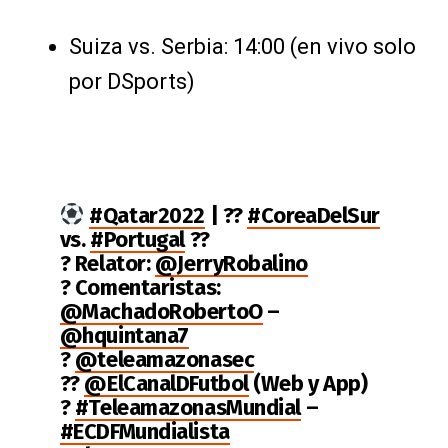
Suiza vs. Serbia: 14:00 (en vivo solo
por DSports)
#Qatar2022
| ??
#CoreaDelSur
vs.
#Portugal
??
? Relator:
@JerryRobalino
? Comentaristas:
@MachadoRobertoO
–
@hquintana7
?
@teleamazonasec
??
@ElCanalDFutbol
(Web y App)
?
#TeleamazonasMundial
–
#ECDFMundialista