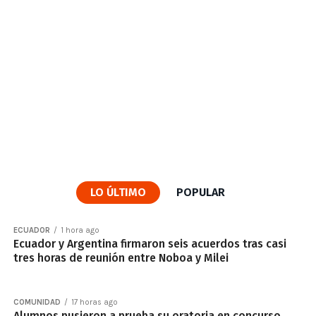
LO ÚLTIMO
POPULAR
ECUADOR
1 hora ago
Ecuador y Argentina firmaron seis acuerdos tras casi
tres horas de reunión entre Noboa y Milei
COMUNIDAD
17 horas ago
Alumnos pusieron a prueba su oratoria en concurso