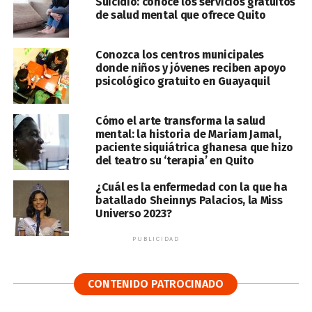
Suicidio: conoce los servicios gratuitos
de salud mental que ofrece Quito
Conozca los centros municipales
donde niños y jóvenes reciben apoyo
psicológico gratuito en Guayaquil
Cómo el arte transforma la salud
mental: la historia de Mariam Jamal,
paciente siquiátrica ghanesa que hizo
del teatro su ‘terapia’ en Quito
¿Cuál es la enfermedad con la que ha
batallado Sheinnys Palacios, la Miss
Universo 2023?
PUBLICIDAD
CONTENIDO PATROCINADO