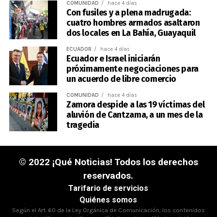
COMUNIDAD
hace 4 días
Con fusiles y a plena madrugada:
cuatro hombres armados asaltaron
dos locales en La Bahía, Guayaquil
ECUADOR
hace 4 días
Ecuador e Israel iniciarán
próximamente negociaciones para
un acuerdo de libre comercio
COMUNIDAD
hace 4 días
Zamora despide a las 19 víctimas del
aluvión de Cantzama, a un mes de la
tragedia
© 2022 ¡Qué Noticias! Todos los derechos
reservados.
Tarifario de servicios
Quiénes somos
Según el Art. 60 de la Ley Orgánica de Comunicación, los contenidos