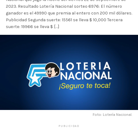
2023. Resultado Lotería Nacional sorteo 6976: El número
ganador es el 49990 que premia al entero con 200 mil dólares.
Publicidad Segunda suerte: 15561 se lleva $ 10,000 Tercera
suerte: 19966 se lleva $ […]
Foto: Lotería Nacional.
PUBLICIDAD