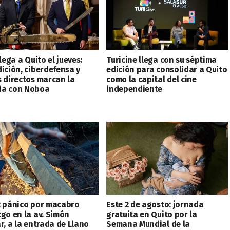
llega a Quito el jueves:
Turicine llega con su séptima
dición, ciberdefensa y
edición para consolidar a Quito
s directos marcan la
como la capital del cine
a con Noboa
independiente
: pánico por macabro
Este 2 de agosto: jornada
zgo en la av. Simón
gratuita en Quito por la
r, a la entrada de Llano
Semana Mundial de la