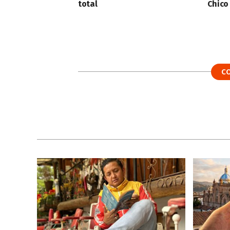
total
Chico
C