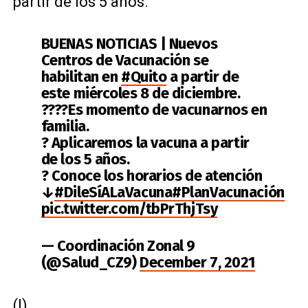
partir de los 5 años.
BUENAS NOTICIAS | Nuevos
Centros de Vacunación se
habilitan en
#Quito
a partir de
este miércoles 8 de diciembre.
?‍?‍?‍?Es momento de vacunarnos en
familia.
? Aplicaremos la vacuna a partir
de los 5 años.
? Conoce los horarios de atención
↓
#DileSíALaVacuna
#PlanVacunación
pic.twitter.com/tbPrThjTsy
— Coordinación Zonal 9
(@Salud_CZ9)
December 7, 2021
(I)