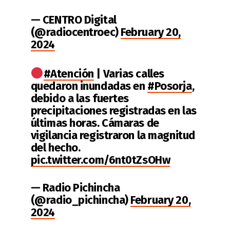
— CENTRO Digital
(@radiocentroec)
February 20,
2024
#Atención
| Varias calles
quedaron inundadas en
#Posorja
,
debido a las fuertes
precipitaciones registradas en las
últimas horas. Cámaras de
vigilancia registraron la magnitud
del hecho.
pic.twitter.com/6nt0tZsOHw
— Radio Pichincha
(@radio_pichincha)
February 20,
2024