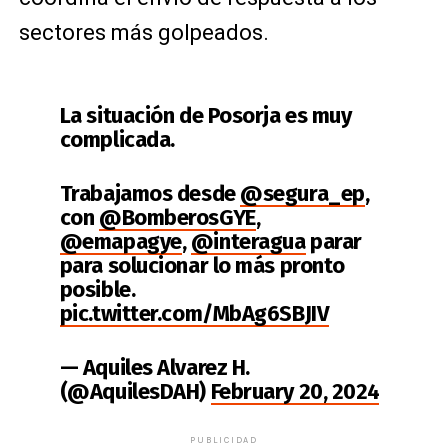
sectores más golpeados.
La situación de Posorja es muy
complicada.
Trabajamos desde
@segura_ep
,
con
@BomberosGYE
,
@emapagye
,
@interagua
parar
para solucionar lo más pronto
posible.
pic.twitter.com/MbAg6SBJIV
— Aquiles Alvarez H.
(@AquilesDAH)
February 20, 2024
PUBLICIDAD