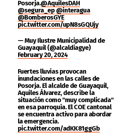
Posorja.
@AquilesDAH
@segura_ep
@interagua
@BomberosGYE
pic.twitter.com/upN8sGQUjy
— Muy Ilustre Municipalidad de
Guayaquil (@alcaldiagye)
February 20, 2024
Fuertes lluvias provocan
inundaciones en las calles de
Posorja. El alcalde de Guayaquil,
Aquiles Álvarez, describe la
situación como "muy complicada"
en esa parroquia. El COE cantonal
se encuentra activo para abordar
la emergencia.
pic.twitter.com/adKK81ggGb