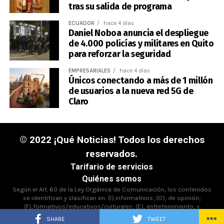
tras su salida de programa
ECUADOR
hace 4 días
Daniel Noboa anuncia el despliegue
de 4.000 policías y militares en Quito
para reforzar la seguridad
EMPRESARIALES
hace 4 días
Únicos conectando a más de 1 millón
de usuarios a la nueva red 5G de
Claro
© 2022 ¡Qué Noticias! Todos los derechos
reservados.
Tarifario de servicios
Quiénes somos
Según el Art. 60 de la Ley Orgánica de Comunicación, los contenidos
se identifican y clasifican en: (I),informativos; (O), de opinión;
(F),formativos/educativos/culturales; (E), entretenimiento; y
(D),deportivos.
SHARE
TWEET