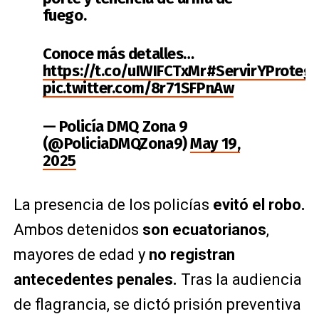
fuego.
Conoce más detalles…
https://t.co/uIWIFCTxMr
#ServirYProteg
pic.twitter.com/8r71SFPnAw
— Policía DMQ Zona 9
(@PoliciaDMQZona9)
May 19,
2025
La presencia de los policías
evitó el robo.
Ambos detenidos
son ecuatorianos
,
mayores de edad y
no registran
antecedentes penales.
Tras la audiencia
de flagrancia, se dictó prisión preventiva