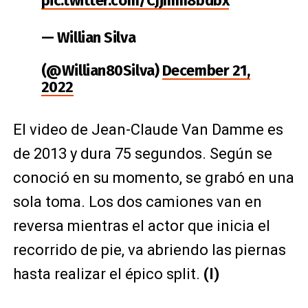
pic.twitter.com/CJjmm8bdbx
— Willian Silva
ᅠᅠᅠᅠᅠᅠᅠᅠᅠᅠᅠᅠᅠᅠᅠᅠᅠᅠᅠ
(@Willian80Silva)
December 21,
2022
El video de Jean-Claude Van Damme es
de 2013 y dura 75 segundos. Según se
conoció en su momento, se grabó en una
sola toma. Los dos camiones van en
reversa mientras el actor que inicia el
recorrido de pie, va abriendo las piernas
hasta realizar el épico split.
(I)