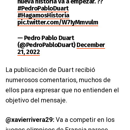
nueva historia va a empezar. ??
#PedroPabloDuart
#HagamosHistoria
pic.twitter.com/W7IyMmvulm
— Pedro Pablo Duart
(@PedroPabloDuart)
December
21, 2022
La publicación de Duart recibió
numerosos comentarios, muchos de
ellos para expresar que no entienden el
objetivo del mensaje.
@xavierrivera29:
Va a competir en los
juegos olimpicos de Francia parece