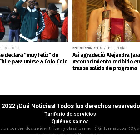
hace 4 días
ENTRETENIMIENTO
hace 4 días
e declara "muy feliz" de
Así agradeció Alejandra Jara
Chile para unirse a Colo Colo
reconocimiento recibido e
tras su salida de programa
 2022 ¡Qué Noticias! Todos los derechos reservado
Tarifario de servicios
Quiénes somos
los contenidos se identifican y clasifican en: (I),informativos; (O), 
entretenimiento; y (D),deportivos.