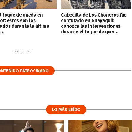
el toque de queda en
Cabecilla de Los Choneros fue
or: estos son los
capturado en Guayaquil:
tados durante la última
conozca las intervenciones
da
durante el toque de queda
PUBLICIDAD
ONTENIDO PATROCINADO
LO MÁS LEÍDO