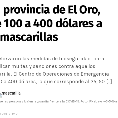
 provincia de El Oro,
 100 a 400 dólares a
 mascarillas
 reforzaron las medidas de bioseguridad para
licar multas y sanciones contra aquellos
rilla. El Centro de Operaciones de Emergencia
0 a 400 dólares, lo que corresponde al 25, 50 […]
e las personas bajen la guardia frente a la COVID-19. Foto: Pixabay/ v-3-5-N-a
PUBLICIDAD