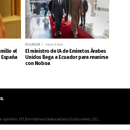
ECUADOR
hace 4 días
millo el
El ministro de IA de Emiratos Árabes
n España
Unidos llega a Ecuador para reunirse
con Noboa
s.
de opinión; (F),formativos/educativos/culturales; (E),