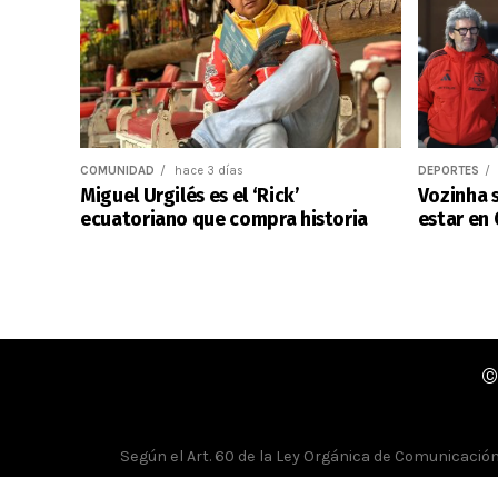
COMUNIDAD
hace 3 días
DEPORTES
Miguel Urgilés es el ‘Rick’
Vozinha s
ecuatoriano que compra historia
estar en 
©
Según el Art. 60 de la Ley Orgánica de Comunicación, 