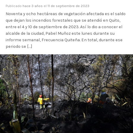
Publicado
hace 3 años
el
11 de septiembre de 2023
Noventa y ocho hectáreas de vegetación afectada es el saldo
que dejan los incendios forestales que se atendió en Quito,
entre el 4 y 10 de septiembre de 2023. Así lo dio a conocer el
alcalde de la ciudad, Pabel Muñoz este lunes durante su
informe semanal, Frecuencia Quiteña. En total, durante ese
periodo se […]