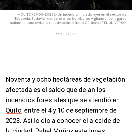
-- QUITO (07-09-2023).- Un incendio iniciado ayer en el sector de
Tababela, todavía mantiene a los bomberos vigilando los lugares
calientes para evitar la reactivación. Alfredo Cárdenas/ EL UNIVERSO.
PUBLICIDAD
Noventa y ocho hectáreas de vegetación
afectada es el saldo que dejan los
incendios forestales que se atendió en
Quito
, entre el 4 y 10 de septiembre de
2023. Así lo dio a conocer el alcalde de
la ciudad, Pabel Muñoz este lunes