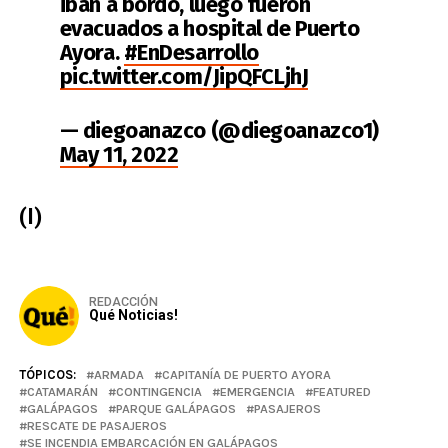
iban a bordo, luego fueron
evacuados a hospital de Puerto
Ayora.
#EnDesarrollo
pic.twitter.com/JipQFCLjhJ
— diegoanazco (@diegoanazco1)
May 11, 2022
(I)
REDACCIÓN
Qué Noticias!
TÓPICOS:
ARMADA
CAPITANÍA DE PUERTO AYORA
CATAMARÁN
CONTINGENCIA
EMERGENCIA
FEATURED
GALÁPAGOS
PARQUE GALÁPAGOS
PASAJEROS
RESCATE DE PASAJEROS
SE INCENDIA EMBARCACIÓN EN GALÁPAGOS