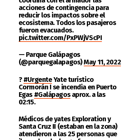
coordina con el armador las
acciones de contingencia para
reducir los impactos sobre el
ecosistema. Todos los pasajeros
fueron evacuados.
pic.twitter.com/PxPWjVScPI
— Parque Galápagos
(@parquegalapagos)
May 11, 2022
?
#Urgente
Yate turístico
Cormorán I se incendia en Puerto
Egas
#Galápagos
aprox. a las
02:15.
Médicos de yates Exploration y
Santa Cruz II (estaban en la zona)
atendieron a las 25 personas que