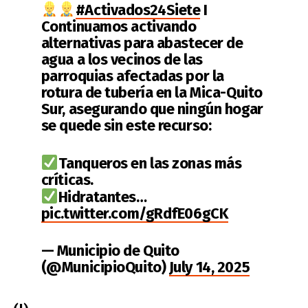
#Activados24Siete
I
Continuamos activando
alternativas para abastecer de
agua a los vecinos de las
parroquias afectadas por la
rotura de tubería en la Mica-Quito
Sur, asegurando que ningún hogar
se quede sin este recurso:
Tanqueros en las zonas más
críticas.
Hidratantes…
pic.twitter.com/gRdfE06gCK
— Municipio de Quito
(@MunicipioQuito)
July 14, 2025