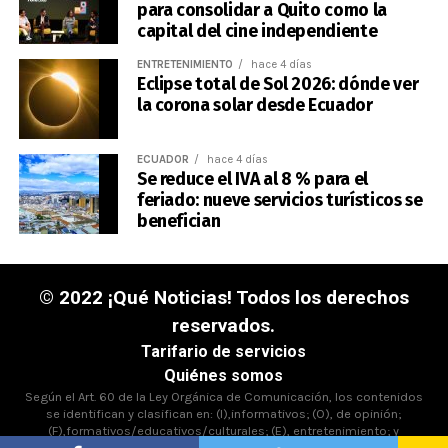
para consolidar a Quito como la
capital del cine independiente
ENTRETENIMIENTO
hace 4 días
Eclipse total de Sol 2026: dónde ver
la corona solar desde Ecuador
ECUADOR
hace 4 días
Se reduce el IVA al 8 % para el
feriado: nueve servicios turísticos se
benefician
© 2022 ¡Qué Noticias! Todos los derechos
reservados.
Tarifario de servicios
Quiénes somos
Según el Art. 60 de la Ley Orgánica de Comunicación, los contenidos
se identifican y clasifican en: (I),informativos; (O), de opinión;
(F),formativos/educativos/culturales; (E), entretenimiento; y
(D),deportivos.