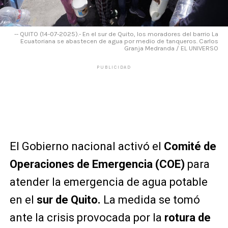
-- QUITO (14-07-2025).- En el sur de Quito, los moradores del barrio La
Ecuatoriana se abastecen de agua por medio de tanqueros. Carlos
Granja Medranda / EL UNIVERSO
PUBLICIDAD
El Gobierno nacional activó el
Comité de
Operaciones de Emergencia (COE)
para
atender la emergencia de agua potable
en el
sur de Quito.
La medida se tomó
ante la crisis provocada por la
rotura de