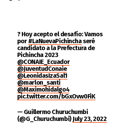
? Hoy acepto el desafío: Vamos
por
#LaNuevaPichincha
seré
candidato a la Prefectura de
Pichincha 2023
@CONAIE_Ecuador
@JuventudConaie
@LeonidasIzaSal1
@marlon_santi
@Maximohidalgo4
pic.twitter.com/bGxOvw0FiK
— Guillermo Churuchumbi
(@G_Churuchumbi)
July 23, 2022