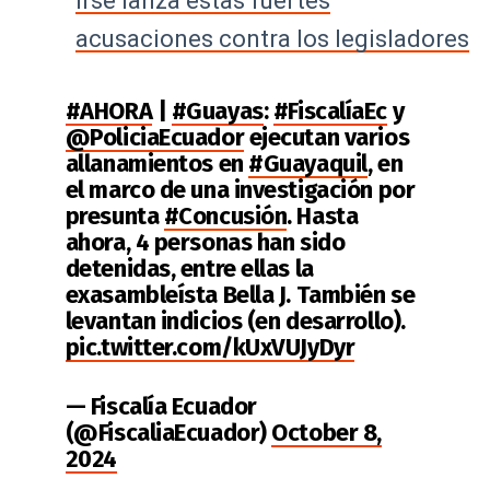
irse lanza estas fuertes
acusaciones contra los legisladores
#AHORA
|
#Guayas
:
#FiscalíaEc
y
@PoliciaEcuador
ejecutan varios
allanamientos en
#Guayaquil
, en
el marco de una investigación por
presunta
#Concusión
. Hasta
ahora, 4 personas han sido
detenidas, entre ellas la
exasambleísta Bella J. También se
levantan indicios (en desarrollo).
pic.twitter.com/kUxVUJyDyr
— Fiscalía Ecuador
(@FiscaliaEcuador)
October 8,
2024