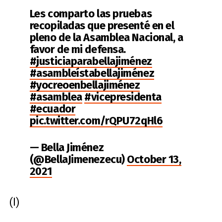
Les comparto las pruebas
recopiladas que presenté en el
pleno de la Asamblea Nacional, a
favor de mi defensa.
#justiciaparabellajiménez
#asambleístabellajiménez
#yocreoenbellajiménez
#asamblea
#vicepresidenta
#ecuador
pic.twitter.com/rQPU72qHl6
— Bella Jiménez
(@BellaJimenezecu)
October 13,
2021
(I)