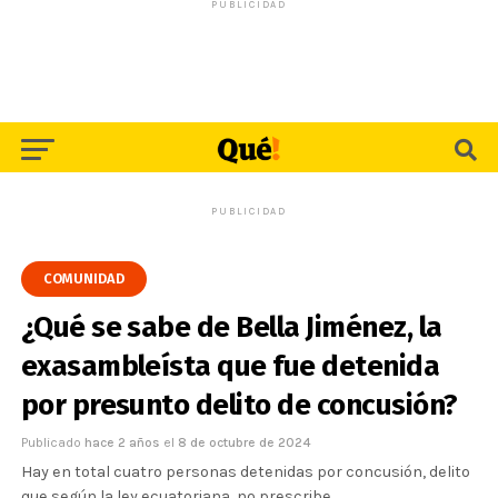
PUBLICIDAD
PUBLICIDAD
COMUNIDAD
¿Qué se sabe de Bella Jiménez, la
exasambleísta que fue detenida
por presunto delito de concusión?
Publicado
hace 2 años
el
8 de octubre de 2024
Hay en total cuatro personas detenidas por concusión, delito
que según la ley ecuatoriana, no prescribe.