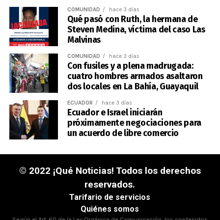
COMUNIDAD
hace 3 días
Qué pasó con Ruth, la hermana de
Steven Medina, víctima del caso Las
Malvinas
COMUNIDAD
hace 3 días
Con fusiles y a plena madrugada:
cuatro hombres armados asaltaron
dos locales en La Bahía, Guayaquil
ECUADOR
hace 3 días
Ecuador e Israel iniciarán
próximamente negociaciones para
un acuerdo de libre comercio
© 2022 ¡Qué Noticias! Todos los derechos
reservados.
Tarifario de servicios
Quiénes somos
Según el Art. 60 de la Ley Orgánica de Comunicación, los contenidos