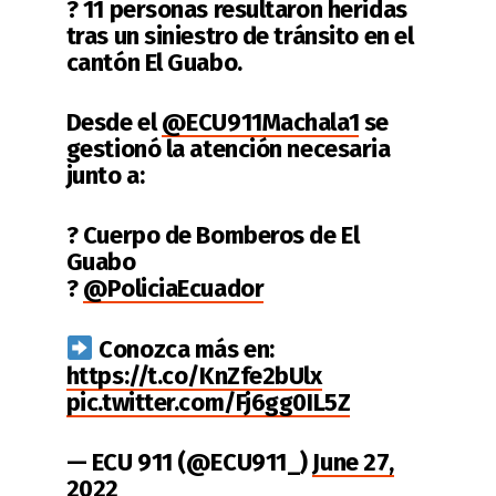
? 11 personas resultaron heridas
tras un siniestro de tránsito en el
cantón El Guabo.
Desde el
@ECU911Machala1
se
gestionó la atención necesaria
junto a:
? Cuerpo de Bomberos de El
Guabo
?
@PoliciaEcuador
Conozca más en:
https://t.co/KnZfe2bUlx
pic.twitter.com/Fj6gg0IL5Z
— ECU 911 (@ECU911_)
June 27,
2022