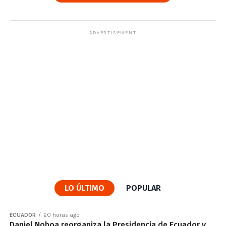
ADVERTISEMENT
LO ÚLTIMO
POPULAR
ECUADOR
20 horas ago
Daniel Noboa reorganiza la Presidencia de Ecuador y