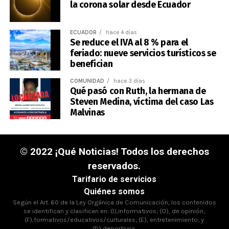
la corona solar desde Ecuador
ECUADOR
hace 4 días
Se reduce el IVA al 8 % para el
feriado: nueve servicios turísticos se
benefician
COMUNIDAD
hace 3 días
Qué pasó con Ruth, la hermana de
Steven Medina, víctima del caso Las
Malvinas
© 2022 ¡Qué Noticias! Todos los derechos
reservados.
Tarifario de servicios
Quiénes somos
Según el Art. 60 de la Ley Orgánica de Comunicación, los contenidos
se identifican y clasifican en: (I),informativos; (O), de opinión;
(F),formativos/educativos/culturales; (E), entretenimiento; y
(D),deportivos.