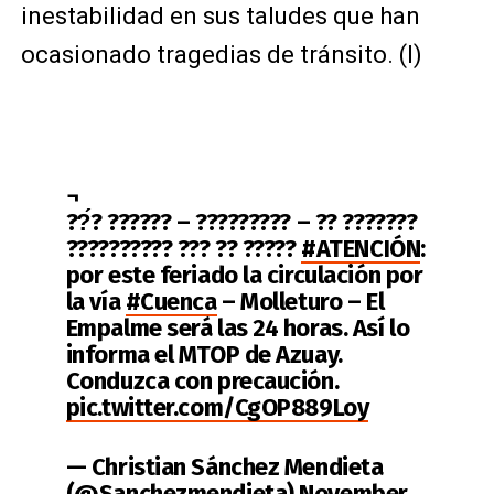
inestabilidad en sus taludes que han
ocasionado tragedias de tránsito. (I)
¬
??́? ?????? – ????????? – ?? ???????
?????????? ??? ?? ?????
#ATENCIÓN
:
por este feriado la circulación por
la vía
#Cuenca
– Molleturo – El
Empalme será las 24 horas. Así lo
informa el MTOP de Azuay.
Conduzca con precaución.
pic.twitter.com/CgOP889Loy
— Christian Sánchez Mendieta
(@Sanchezmendieta)
November