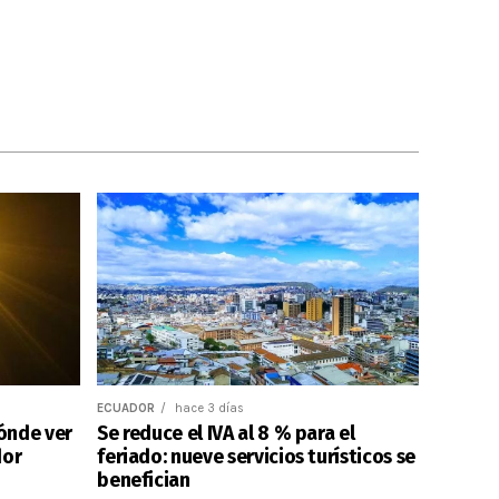
ECUADOR
hace 3 días
dónde ver
Se reduce el IVA al 8 % para el
dor
feriado: nueve servicios turísticos se
benefician