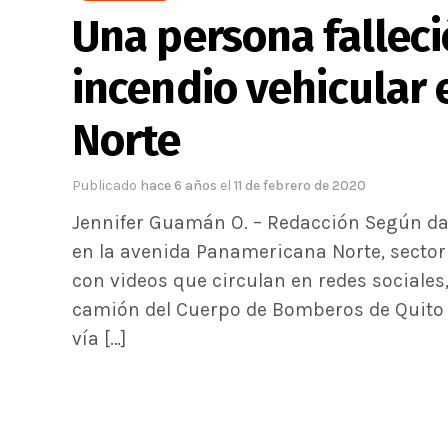
Una persona falleci
incendio vehicular 
Norte
Publicado
hace 6 años
el
11 de febrero de 2020
Jennifer Guamán O. – Redacción Según dat
en la avenida Panamericana Norte, sector
con videos que circulan en redes sociale
camión del Cuerpo de Bomberos de Quito 
vía […]