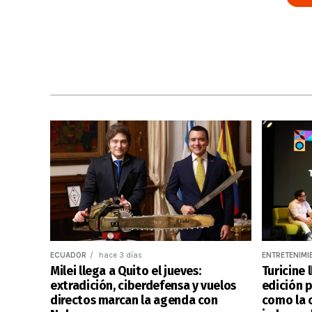
ECUADOR
hace 3 días
ENTRETENIMI
Milei llega a Quito el jueves:
Turicine 
extradición, ciberdefensa y vuelos
edición p
directos marcan la agenda con
como la c