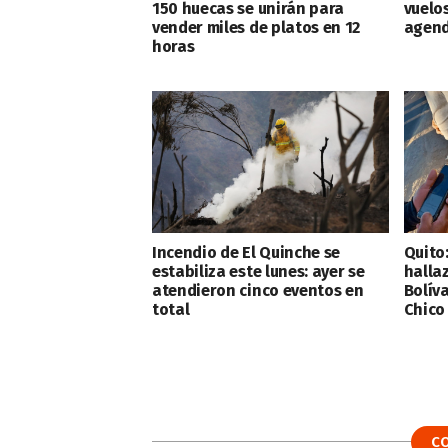
150 huecas se unirán para
vuelo
vender miles de platos en 12
agend
horas
Incendio de El Quinche se
Quito
estabiliza este lunes: ayer se
halla
atendieron cinco eventos en
Bolíva
total
Chico
C