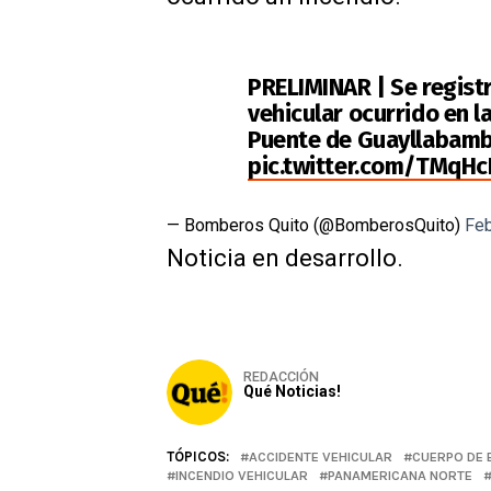
PRELIMINAR | Se registr
vehicular ocurrido en l
Puente de Guayllabam
pic.twitter.com/TMqH
— Bomberos Quito (@BomberosQuito)
Feb
Noticia en desarrollo.
REDACCIÓN
Qué Noticias!
TÓPICOS:
ACCIDENTE VEHICULAR
CUERPO DE 
INCENDIO VEHICULAR
PANAMERICANA NORTE