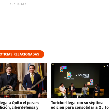
PUBLICIDAD
OTICIAS RELACIONADAS
llega a Quito el jueves:
Turicine llega con su séptima
dición, ciberdefensa y
edición para consolidar a Quito