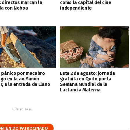
s directos marcan la
como la capital del cine
a con Noboa
independiente
: pánico por macabro
Este 2 de agosto: jornada
zgo en la av. Simón
gratuita en Quito por la
r, a la entrada de Llano
Semana Mundial de la
Lactancia Materna
PUBLICIDAD
ONTENIDO PATROCINADO