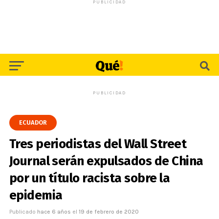
PUBLICIDAD
PUBLICIDAD
ECUADOR
Tres periodistas del Wall Street
Journal serán expulsados de China
por un título racista sobre la
epidemia
Publicado
hace 6 años
el
19 de febrero de 2020