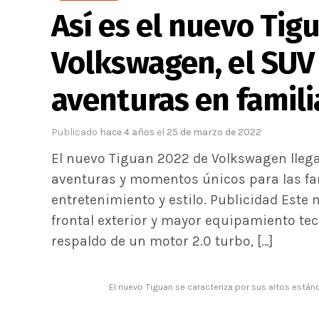
Así es el nuevo Tig
Volkswagen, el SUV 
aventuras en famili
Publicado
hace 4 años
el
25 de marzo de 2022
El nuevo Tiguan 2022 de Volkswagen llega 
aventuras y momentos únicos para las fam
entretenimiento y estilo. Publicidad Est
frontal exterior y mayor equipamiento tec
respaldo de un motor 2.0 turbo, […]
El nuevo Tiguan se caracteriza por sus altos están