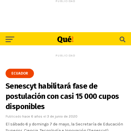
PUBLICIDAD
PUBLICIDAD
ECUADOR
Senescyt habilitará fase de
postulación con casi 15 000 cupos
disponibles
Publicado
hace 6 años
el
3 de junio de 2020
El sábado 6 y domingo 7 de mayo, la Secretaría de Educación
Superior, Ciencia, Tecnología e Innovación (Senescyt)