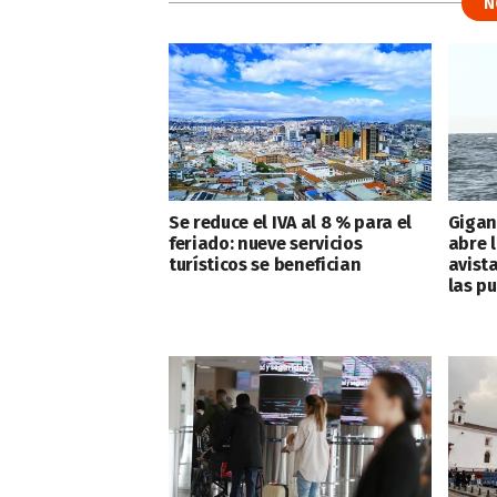
N
Se reduce el IVA al 8 % para el
Gigant
feriado: nueve servicios
abre 
turísticos se benefician
avist
las p