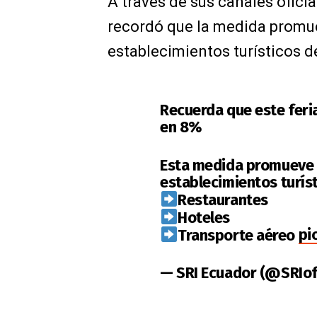
A través de sus canales oficia
recordó que la medida promue
establecimientos turísticos 
Recuerda que este feri
en 8%
Esta medida promueve e
establecimientos turís
Restaurantes
Hoteles
Transporte aéreo
pi
— SRI Ecuador (@SRIof