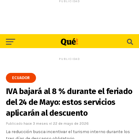
PUBLICIDAD
PUBLICIDAD
ECUADOR
IVA bajará al 8 % durante el feriado
del 24 de Mayo: estos servicios
aplicarán al descuento
Publicado
hace 3 meses
el
22 de mayo de 2026
La reducción busca incentivar el turismo interno durante los
tres días de descanso obligatorio.