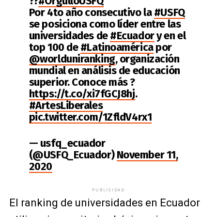
??
#OrgulloUSFQ
Por 4to año consecutivo la
#USFQ
se posiciona como líder entre las
universidades de
#Ecuador
y en el
top 100 de
#Latinoamérica
por
@worlduniranking
, organización
mundial en análisis de educación
superior. Conoce más ?
https://t.co/xi7fGCJ8hj
.
#ArtesLiberales
pic.twitter.com/1ZfldV4rx1
— usfq_ecuador
(@USFQ_Ecuador)
November 11,
2020
PUBLICIDAD
El ranking de universidades en Ecuador