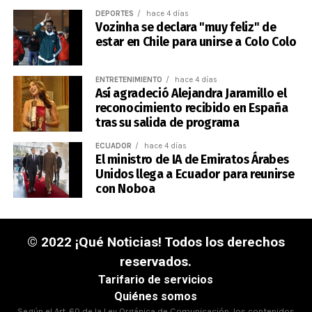
DEPORTES
hace 4 días
Vozinha se declara "muy feliz" de
estar en Chile para unirse a Colo Colo
ENTRETENIMIENTO
hace 4 días
Así agradeció Alejandra Jaramillo el
reconocimiento recibido en España
tras su salida de programa
ECUADOR
hace 4 días
El ministro de IA de Emiratos Árabes
Unidos llega a Ecuador para reunirse
con Noboa
© 2022 ¡Qué Noticias! Todos los derechos
reservados.
Tarifario de servicios
Quiénes somos
Según el Art. 60 de la Ley Orgánica de Comunicación, los contenidos