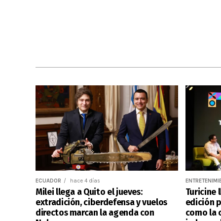
ECUADOR
hace 4 días
ENTRETENIMI
Milei llega a Quito el jueves:
Turicine 
extradición, ciberdefensa y vuelos
edición p
directos marcan la agenda con
como la c