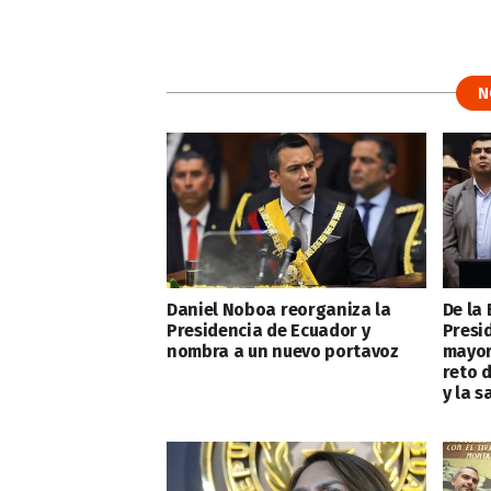
N
Daniel Noboa reorganiza la
De la 
Presidencia de Ecuador y
Presi
nombra a un nuevo portavoz
mayorí
reto 
y la s