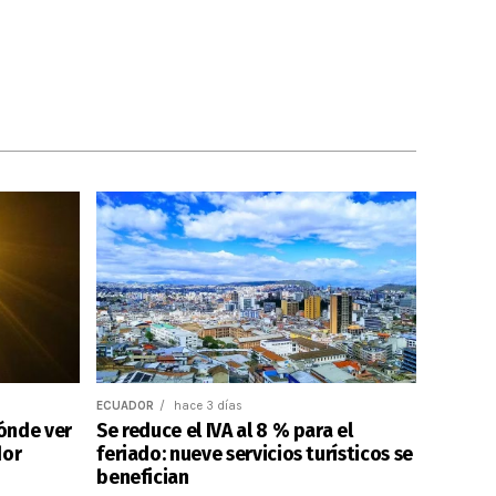
ECUADOR
hace 3 días
dónde ver
Se reduce el IVA al 8 % para el
dor
feriado: nueve servicios turísticos se
benefician